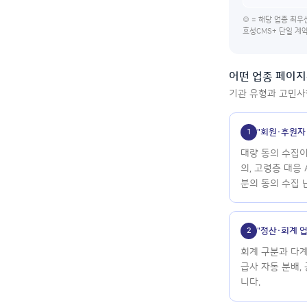
◎ = 해당 업종 최우선
효성CMS+ 단일 계
어떤 업종 페이지
기관 유형과 고민사
"회원·후원자
1
대량 동의 수집
의, 고령층 대응
분의 동의 수집 
"정산·회계 
2
회계 구분과 다
급사 자동 분배,
니다.