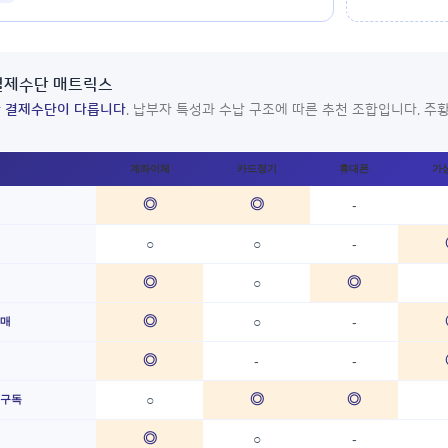
결제수단 매트릭스
 결제수단이 다릅니다
. 납부자 특성과 수납 구조에 따른 추천 조합입니다. 
계좌이체
카드정기
휴대폰
가
◎
◎
-
○
○
-
비
◎
◎
○
◎
○
-
도매
◎
-
-
◎
◎
○
기구독
◎
○
-