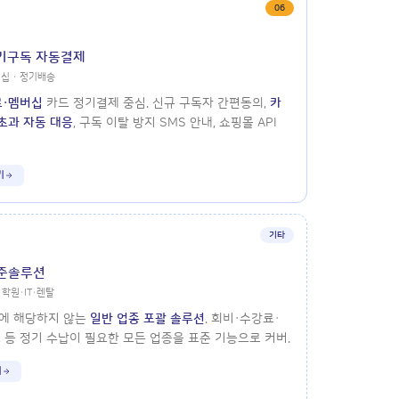
06
기구독 자동결제
버십 · 정기배송
·멤버십
카드 정기결제 중심. 신규 구독자 간편동의,
카
초과 자동 대응
, 구독 이탈 방지 SMS 안내, 쇼핑몰 API
기
기타
표준솔루션
학원·IT·렌탈
종에 해당하지 않는
일반 업종 포괄 솔루션
. 회비·수강료·
 등 정기 수납이 필요한 모든 업종을 표준 기능으로 커버.
기