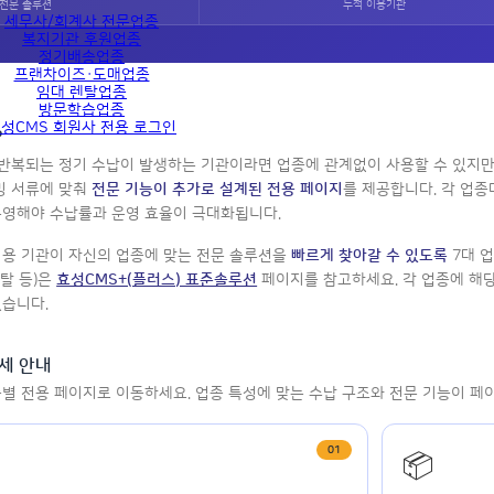
전문 솔루션
누적 이용기관
세무사/회계사 전문업종
복지기관 후원업종
정기배송업종
프랜차이즈·도매업종
임대 렌탈업종
방문학습업종
성CMS 회원사 전용 로그인
?
 반복되는 정기 수납이 발생하는 기관이라면 업종에 관계없이 사용할 수 있지만
빙 서류에 맞춰
전문 기능이 추가로 설계된 전용 페이지
를 제공합니다. 각 업종
운영해야 수납률과 운영 효율이 극대화됩니다.
이용 기관이 자신의 업종에 맞는 전문 솔루션을
빠르게 찾아갈 수 있도록
7대 
렌탈 등)은
효성CMS+(플러스) 표준솔루션
페이지를 참고하세요. 각 업종에 해
있습니다.
상세 안내
종별 전용 페이지로 이동하세요. 업종 특성에 맞는 수납 구조와 전문 기능이 페
01
📦