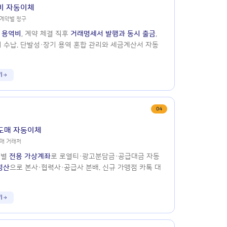
비 자동이체
 계약별 청구
 용역비
, 계약 체결 직후
거래명세서 발행과 동시 출금
,
시 수납. 단발성·장기 용역 혼합 관리와 세금계산서 자동
기
04
도매 자동이체
도매 거래처
처별
전용 가상계좌
로 로열티·광고분담금·공급대금 자동
정산
으로 본사·협력사·공급사 분배. 신규 가맹점 카톡 대
기