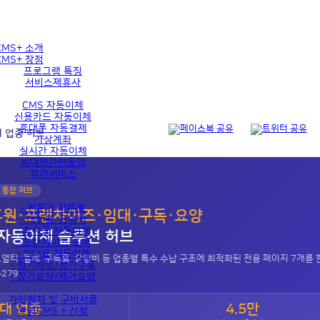
MS+ 소개
MS+ 장점
프로그램 특징
서비스제휴사
CMS 자동이체
신용카드 자동이체
휴대폰 자동결제
대 업종 허브
가상계좌
실시간 자동이체
비대면간편동의
부가서비스
종 통합 허브
- 전문가 자문료
후원·프랜차이즈·임대·구독·요양
- 대행료·용역비
- 후원금 자동이체
 자동이체 솔루션 허브
- 프랜차이즈 도매
- 임대료 자동이체
티·월세·구독료·요양비 등 업종별 특수 수납 구조에 최적화된 전용 페이지 7개를 한
- 정기배송/정기구독
279.
- 장기요양/재가요양
가입절차 및 구비서류
7대 업종
4.5만
효성CMS + 신청