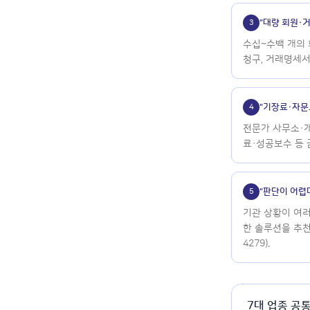
"대량 회원·
3
수십~수백 개의
청구, 거래명세서
"기장료·자문
4
전문가 사무소·
료·성공보수 등 
"판단이 어렵
5
기관 상황이 여
한 솔루션을 추천
4279).
7대 업종 공