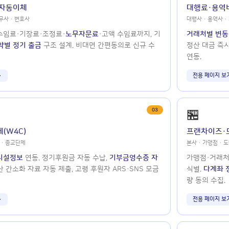
 자동이체
대행료·용역
무사 · 변호사
대행사 · 용역사 ·
수임료·기장료·조정료·
노무자문료
·고액 수임료까지, 기
거래처별 변동
약별 정기 출금
구조 설계. 비대면 간편동의로 신규 수
정산 대금 즉
연동.
전용 페이지 보
03
🏪
(W4C)
프랜차이즈·
 · 종교단체
본사 · 가맹점 · 
시설정보
연동. 정기후원금 자동 수납,
기부금영수증 자
가맹점·거래
산 간소화 자료 자동 제출, 고령 후원자 ARS·SNS 모금
식별.
다계좌 
량 동의 수집.
전용 페이지 보