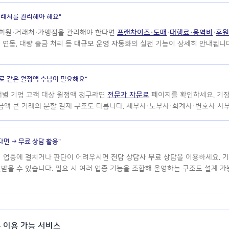
거래처를 관리해야 해요"
 회원·거래처·가맹점을 관리해야 한다면
프랜차이즈·도매
·
대행료·용역비
·
후
 연동, 대량 출금 처리 등
대규모 운영 자동화
의 실전 기능이 상세히 안내됩니다
료 같은 월정액 수납이 필요해요"
개별 기업 고객 대상 월정액 청구라면
전문가 자문료
페이지를 확인하세요. 기장
금액 큰 거래의 분할 결제 구조도 다룹니다. 세무사·노무사·회계사·변호사 사
다면 → 무료 상담 활용"
러 업종에 걸치거나 판단이 어려우시면
전담 상담사 무료 상담
을 이용하세요. 
받을 수 있습니다. 필요 시 여러 업종 기능을 조합해 운영하는 구조도 설계 가능
통 이용 가능 서비스