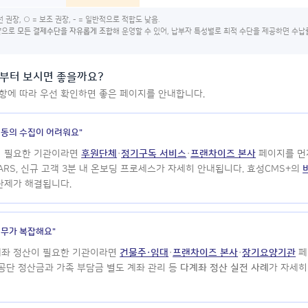
 권장, ○ = 보조 권장, - = 일반적으로 적합도 낮음.
약으로
모든 결제수단을 자유롭게 조합
해 운영할 수 있어, 납부자 특성별로 최적 수단을 제공하면 수
부터 보시면 좋을까요?
항에 따라 우선 확인하면 좋은 페이지를 안내합니다.
 동의 수집이 어려워요"
이 필요한 기관이라면
후원단체
·
정기구독 서비스
·
프랜차이즈 본사
페이지를 먼저
 ARS, 신규 고객 3분 내 온보딩 프로세스가 자세히 안내됩니다. 효성CMS+의
난제가 해결됩니다.
업무가 복잡해요"
계좌 정산이 필요한 기관이라면
건물주·임대
·
프랜차이즈 본사
·
장기요양기관
페
 공단 정산금과 가족 부담금 별도 계좌 관리 등
다계좌 정산 실전 사례
가 자세히