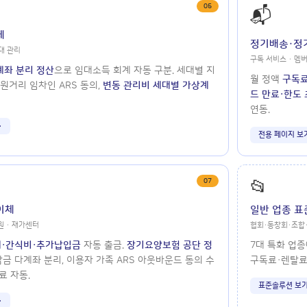
05
📬
체
정기배송·정
임대 관리
구독 서비스 · 멤
계좌 분리 정산
으로 임대소득 회계 자동 구분. 세대별 지
월 정액
구독료
·원거리 임차인 ARS 동의,
변동 관리비 세대별 가상계
드 만료·한도 
연동.
전용 페이지 보
07
📂
이체
일반 업종 
원 · 재가센터
협회·동창회·조합·
·간식비·추가납입금
자동 출금.
장기요양보험 공단 정
7대 특화 업
담금 다계좌 분리, 이용자 가족 ARS 아웃바운드 동의 수
구독료·렌탈료
료 자동.
표준솔루션 보