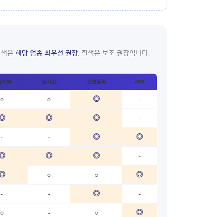
주황색은
해당 업종 최우선 권장
, 흰색은 보조 권장입니다.
상계좌
실시간
간편동의
ARS
◎
○
○
-
◎
◎
◎
-
◎
◎
-
-
◎
◎
◎
-
◎
◎
○
○
◎
-
-
-
◎
○
-
○