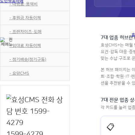
도입성공사례
- 대행료·용역비
- 후원금 자동이체
- 프랜차이즈·도매
효
7대 업종 허브란
효성CMS+는 매월
- 임대료 자동이체
요건·감독 대응·증
맞는 수납 구조로 
- 정기배송(정기구독)
본 허브 페이지는 
- 요양CMS
회·조합·학원·IT·
션을 추천받을 수 
7대 전문 업종 
각 카드를 눌러 업
📋
1599-4279