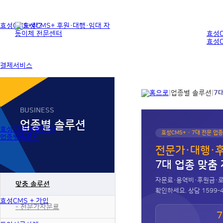
효성CMS+란?
효성C
효성C
결제서비스
|
업종별 솔루션
|
7
BUSINESS
업종별 솔루션
효성CMS+(플러스)
효성CMS+ · 7대 전문 업
업종별솔루션
전문가·대행·
7대 업종 맞춤
자문료·용역비·후원금·로열
맞춤 솔루션
확인하세요. 상담 1599-4
효성CMS + 가입
- 전문가자문료