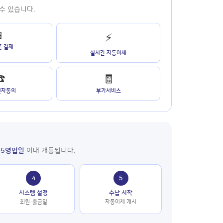
수 있습니다.
📱
⚡
폰 결제
실시간 자동이체
☎
🧾
 전자동의
부가서비스
~5영업일
이내 개통됩니다.
4
5
시스템 설정
수납 시작
회원·출금일
자동이체 개시