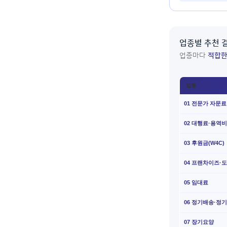
업종별 추천 
업종마다
적합한
업종
01 전문가 자문료
02 대행료·용역
03 후원금(W4C)
04 프랜차이즈·
05 임대료
06 정기배송·정
07 장기요양