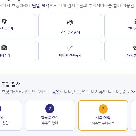
지에서 효성CMS+
단일 계약
으로 아래 결제수단과 부가서비스를 함께 이용할 
🔄
💳
좌 자동이체
휴대
카드 정기결제
🏦
✅
가상계좌
비대면 간편동의
ARS
 도입 절차
 효성CMS+ 가입 프로세스는
동일
합니다. 업종별 구비서류만 다르며, 평균
3
2
3
상담
업종별 견적
서류·계약
화 상담
수수료 안내
업종별 구비서류