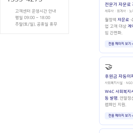
전문가 자문료
고객센터 운영시간 안내
세무사 · 회계사 · 노
평일 09:00 ~ 18:00
월정액
자문료
·
주말(토/일), 공휴일 휴무
업 고객 대상
계
임 간편화.
전용 페이지 보기
🤝
후원금 자동이체
사회복지시설 · NGO
W4C 사회복지
동 발행
, 연말정
캠페인 지원.
전용 페이지 보기