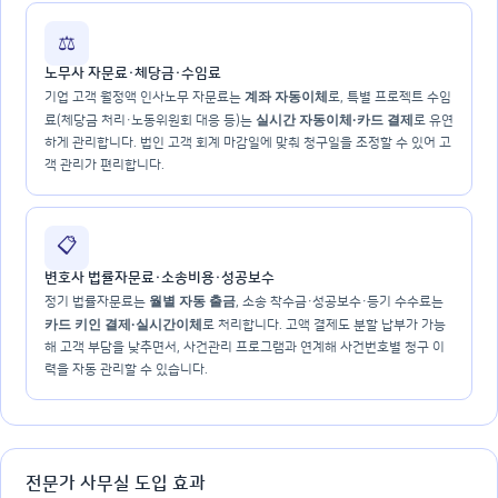
⚖️
노무사 자문료·체당금·수임료
계좌 자동이체
기업 고객 월정액 인사노무 자문료는
로, 특별 프로젝트 수임
실시간 자동이체·카드 결제
료(체당금 처리·노동위원회 대응 등)는
로 유연
하게 관리합니다. 법인 고객 회계 마감일에 맞춰 청구일을 조정할 수 있어 고
객 관리가 편리합니다.
📋
변호사 법률자문료·소송비용·성공보수
월별 자동 출금
정기 법률자문료는
, 소송 착수금·성공보수·등기 수수료는
카드 키인 결제·실시간이체
로 처리합니다. 고액 결제도 분할 납부가 가능
해 고객 부담을 낮추면서, 사건관리 프로그램과 연계해 사건번호별 청구 이
력을 자동 관리할 수 있습니다.
전문가 사무실 도입 효과