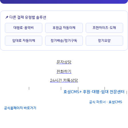
📌 다른 결제 유형별 솔루션
대행료·용역비
후원금 자동이체
프랜차이즈·도매
임대료 자동이체
정기배송/정기구독
장기요양
문자상담
전화하기
24시간 카톡상담
효성CMS 소개
개인정보취급방침
이용약관
전자세금계산서
효성CMS+ 후원·대행·임대 전문센터
효성CMS+ 후원·대행·임대 자동이체 전문센터
공식 파트너 :
효성CMS
공식홈페이지 바로가기
사업자등록번호 : 819-04-00703 개인정보관리책임자 : 시스템관리 김문호팀장
대구광역시 수성구 동대구로 38길 43 대표 : 김문호
Tel.1599-4279
Fax.0505-
525-4114 ecms.co.kr