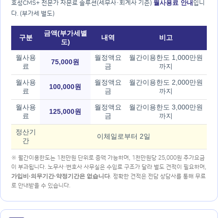
월사용료 안내
효성CMS+ 전문가 자문료 솔루션(세무사·회계사 기준)
입니
다. (부가세 별도)
금액(부가세별
구분
내역
비고
도)
월사용
월정액요
월간이용한도 1,000만원
75,000원
료
금
까지
월사용
월정액요
월간이용한도 2,000만원
100,000원
료
금
까지
월사용
월정액요
월간이용한도 3,000만원
125,000원
료
금
까지
정산기
이체일로부터 2일
간
※ 월간이용한도는 1천만원 단위로 증액 가능하며, 1천만원당 25,000원 추가요금
이 부과됩니다. 노무사·변호사 사무실은 수임료 구조가 달라 별도 견적이 필요하며,
가입비·의무기간·약정기간은 없습니다
. 정확한 견적은 전담 상담사를 통해 무료
로 안내받을 수 있습니다.