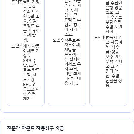
문료 지급
도입전
월말 기장
금 수납에
주기가 제
료 독촉
은행 방문
각각. 체
전화에 직
필요. 고
당금·프
원 3일 소
액 수임료
로젝트 수
요. 연말
부담으로
임료 청구
조정료 수
수임 포기
에 시간
금 오류로
사례.
소요.
분쟁 발
도입후
법률자문
생.
도입후
자문료는
료 자동이
자동이체,
도입후
계좌 자동
체, 착수
체당금·
이체로 기
금·성공
프로젝트
장료
보수 카드
는 실시간
99% 수
분할 결제
이체로 즉
납, 조정
로 고객
시 수납.
료는 카드
편의 개
기업 회계
분할. 세
선. 수임
마감일 대
무사랑
전환율 상
응 가능.
PRO 연
승.
동으로 이
중 입력
제거.
전문가 자문료 자동청구 요금