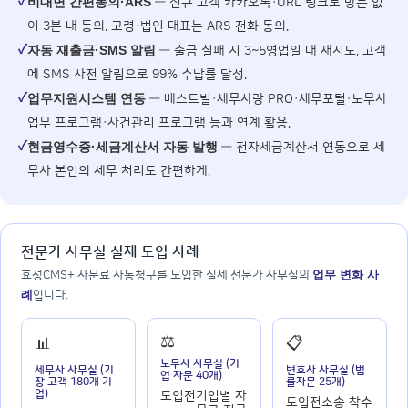
✓
비대면 간편동의·ARS
— 신규 고객 카카오톡·URL 링크로 방문 없
이 3분 내 동의. 고령·법인 대표는 ARS 전화 동의.
✓
자동 재출금·SMS 알림
— 출금 실패 시 3~5영업일 내 재시도, 고객
에 SMS 사전 알림으로 99% 수납률 달성.
✓
업무지원시스템 연동
— 베스트빌·세무사랑 PRO·세무포털·노무사
업무 프로그램·사건관리 프로그램 등과 연계 활용.
✓
현금영수증·세금계산서 자동 발행
— 전자세금계산서 연동으로 세
무사 본인의 세무 처리도 간편하게.
전문가 사무실 실제 도입 사례
업무 변화 사
효성CMS+ 자문료 자동청구를 도입한 실제 전문가 사무실의
례
입니다.
⚖️
📊
📋
노무사 사무실 (기
세무사 사무실 (기
변호사 사무실 (법
업 자문 40개)
장 고객 180개 기
률자문 25개)
업)
도입전
기업별 자
도입전
소송 착수