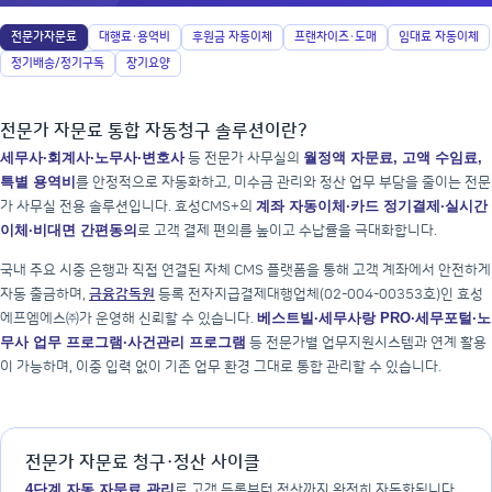
전문가자문료
대행료·용역비
후원금 자동이체
프랜차이즈·도매
임대료 자동이체
정기배송/정기구독
장기요양
전문가 자문료 통합 자동청구 솔루션이란?
세무사·회계사·노무사·변호사
월정액 자문료, 고액 수임료,
등 전문가 사무실의
특별 용역비
를 안정적으로 자동화하고, 미수금 관리와 정산 업무 부담을 줄이는 전문
계좌 자동이체·카드 정기결제·실시간
가 사무실 전용 솔루션입니다. 효성CMS+의
이체·비대면 간편동의
로 고객 결제 편의를 높이고 수납률을 극대화합니다.
국내 주요 시중 은행과 직접 연결된 자체 CMS 플랫폼을 통해 고객 계좌에서 안전하게
자동 출금하며,
금융감독원
등록 전자지급결제대행업체(02-004-00353호)인 효성
베스트빌·세무사랑 PRO·세무포털·노
에프엠에스㈜가 운영해 신뢰할 수 있습니다.
무사 업무 프로그램·사건관리 프로그램
등 전문가별 업무지원시스템과 연계 활용
이 가능하며, 이중 입력 없이 기존 업무 환경 그대로 통합 관리할 수 있습니다.
전문가 자문료 청구·정산 사이클
4단계 자동 자문료 관리
로 고객 등록부터 정산까지 완전히 자동화됩니다.