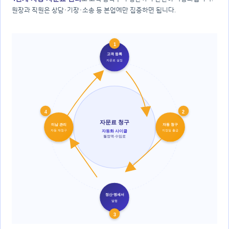
원장과 직원은 상담·기장·소송 등 본업에만 집중하면 됩니다.
1
고객 등록
자문료 설정
4
2
자문료 청구
미납 관리
자동 청구
자동 재청구
지정일 출금
자동화 사이클
월정액·수임료
정산·명세서
발행
3