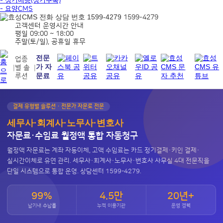
- 정기배송(정기구독)
- 요양CMS
1599-4279
고객센터 운영시간 안내
평일 09:00 ~ 18:00
주말(토/일), 공휴일 휴무
전문
업종
가 자
|
|
별 솔
문료
루션
결제 유형별 솔루션 · 전문가 자문료 전문
세무사·회계사·노무사·변호사
자문료·수임료 월정액 통합 자동청구
월정액 자문료는 계좌 자동이체, 고액 수임료는 카드 정기결제·키인 결제·
실시간이체로 유연 관리. 세무사·회계사·노무사·변호사 사무실 4대 전문직을
단일 시스템으로 통합 운영. 상담센터 1599-4279.
99%
4.5만
20년+
납기내 수납률
누적 이용기관
운영 경력