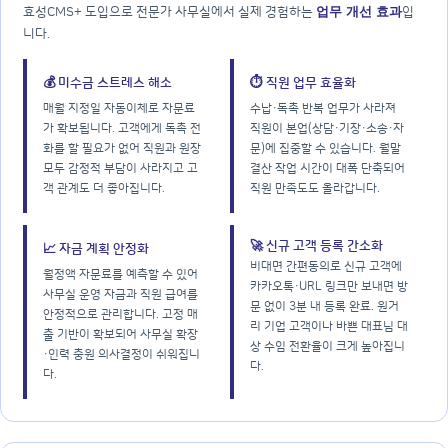
업무 개선 효과
효성CMS+ 도입으로 전문가 사무실에서 실제 경험하는
입
니다.
💰 미수금 스트레스 해소
⏱️ 직원 업무 효율화
매월 지정일 자동이체로 자문료
수납·독촉 반복 업무가 사라져
가 확보됩니다. 고객에게 독촉 전
직원이 본업(상담·기장·소송·자
화를 할 필요가 없어 직원과 원장
문)에 집중할 수 있습니다. 월말
모두 감정적 부담이 사라지고 고
결산 작업 시간이 대폭 단축되어
객 관계도 더 좋아집니다.
직원 만족도도 올라갑니다.
🚀 신규 고객 등록 간소화
📈 자금 계획 안정화
비대면 간편동의로 신규 고객에
월정액 자문료를 예측할 수 있어
카카오톡·URL 링크만 보내면 방
사무실 운영 자금과 직원 급여를
문 없이 3분 내 등록 완료. 원거
안정적으로 관리합니다. 고정 매
리 기업 고객이나 바쁜 대표님 대
출 기반이 확보되어 사무실 확장
상 수임 전환율이 크게 높아집니
·인력 충원 의사결정이 쉬워집니
다.
다.