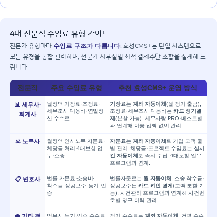
4대 전문직 수임료 유형 가이드
수임료 구조가 다릅니다
전문가 유형마다
. 효성CMS+는 단일 시스템으로
모든 유형을 통합 관리하며, 전문가 사무실별 최적 결제수단 조합을 설계해 드
립니다.
전문직
주요 수임료 유형
추천 효성CMS+ 운영 방식
월정액 기장료·조정료·
기장료는 계좌 자동이체
(월 정기 출금),
📊 세무사·
세무조사 대응비·연말정
조정료·세무조사 대응비는
카드 정기결
회계사
산 수수료
제
(분할 가능). 세무사랑 PRO·베스트빌
과 연계해 이중 입력 없이 관리.
⚖️ 노무사
월정액 인사노무 자문료·
자문료는 계좌 자동이체
로 기업 고객 월
체당금 처리·4대보험 업
별 관리. 체당금·프로젝트 수임료는
실시
무·소송
간 자동이체
로 즉시 수납. 4대보험 업무
프로그램과 연계.
법률 자문료·소송비·
법률자문료는
월 자동이체
, 소송 착수금·
📋 변호사
착수금·성공보수·등기·인
성공보수는
카드 키인 결제
(고액 분할 가
증
능). 사건관리 프로그램과 연계해 사건번
호별 청구 이력 관리.
💼 기타 전
법무사 등기·인증 수수료
정기 수수료는
계좌 자동이체
, 건별 수수