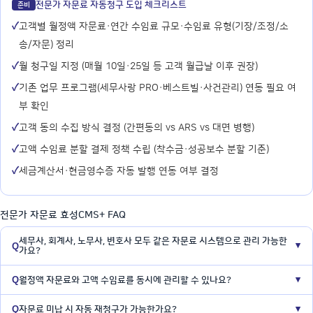
전문가 자문료 자동청구 도입 체크리스트
준비
✓
고객별 월정액 자문료·연간 수임료 규모·수임료 유형(기장/조정/소
송/자문) 정리
✓
월 청구일 지정 (매월 10일·25일 등 고객 월급날 이후 권장)
✓
기존 업무 프로그램(세무사랑 PRO·베스트빌·사건관리) 연동 필요 여
부 확인
✓
고객 동의 수집 방식 결정 (간편동의 vs ARS vs 대면 병행)
✓
고액 수임료 분할 결제 정책 수립 (착수금·성공보수 분할 기준)
✓
세금계산서·현금영수증 자동 발행 연동 여부 결정
전문가 자문료 효성CMS+ FAQ
세무사, 회계사, 노무사, 변호사 모두 같은 자문료 시스템으로 관리 가능한
▼
가요?
월정액 자문료와 고액 수임료를 동시에 관리할 수 있나요?
▼
자문료 미납 시 자동 재청구가 가능한가요?
▼