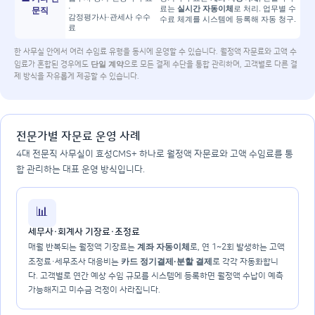
·
료는
실시간 자동이체
로 처리. 업무별 수
문직
감정평가사·관세사 수수
수료 체계를 시스템에 등록해 자동 청구.
료
한 사무실 안에서 여러 수임료 유형을 동시에 운영할 수 있습니다. 월정액 자문료와 고액 수
단일 계약
임료가 혼합된 경우에도
으로 모든 결제 수단을 통합 관리하며, 고객별로 다른 결
제 방식을 자유롭게 제공할 수 있습니다.
전문가별 자문료 운영 사례
4대 전문직 사무실이 효성CMS+ 하나로 월정액 자문료와 고액 수임료를 통
합 관리하는 대표 운영 방식입니다.
📊
세무사·회계사 기장료·조정료
계좌 자동이체
매월 반복되는 월정액 기장료는
로, 연 1~2회 발생하는 고액
카드 정기결제·분할 결제
조정료·세무조사 대응비는
로 각각 자동화합니
다. 고객별로 연간 예상 수임 규모를 시스템에 등록하면 월정액 수납이 예측
가능해지고 미수금 걱정이 사라집니다.