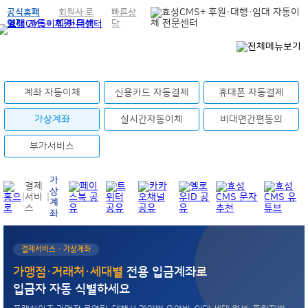
공식홈페
회원사 로
빠른상
이지
그인
담
계좌 자동이체
신용카드 자동결제
휴대폰 자동결제
가상계좌
실시간자동이체
비대면간편동의
부가서비스
가
결제
상
|
서비
|
계
스
좌
결제서비스 · 가상계좌
가맹점·거래처·세대별
전용 입금계좌로
입금자 자동 식별하세요