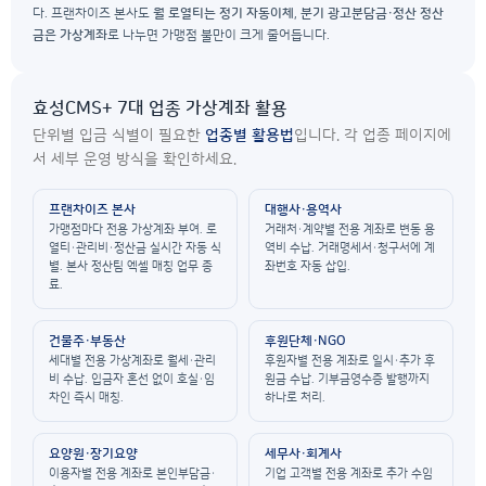
다. 프랜차이즈 본사도
월 로열티는 정기 자동이체
,
분기 광고분담금·정산 정산
금은 가상계좌
로 나누면 가맹점 불만이 크게 줄어듭니다.
효성CMS+ 7대 업종 가상계좌 활용
단위별 입금 식별이 필요한
업종별 활용법
입니다. 각 업종 페이지에
서 세부 운영 방식을 확인하세요.
프랜차이즈 본사
대행사·용역사
가맹점마다 전용 가상계좌 부여. 로
거래처·계약별 전용 계좌로 변동 용
열티·관리비·정산금 실시간 자동 식
역비 수납. 거래명세서·청구서에 계
별. 본사 정산팀 엑셀 매칭 업무 종
좌번호 자동 삽입.
료.
건물주·부동산
후원단체·NGO
세대별 전용 가상계좌로 월세·관리
후원자별 전용 계좌로 일시·추가 후
비 수납. 입금자 혼선 없이 호실·임
원금 수납. 기부금영수증 발행까지
차인 즉시 매칭.
하나로 처리.
요양원·장기요양
세무사·회계사
이용자별 전용 계좌로 본인부담금·
기업 고객별 전용 계좌로 추가 수임