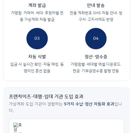
계좌 발급
안내 발송
가맹점·거래처·세대·후원자별 전
전용 계좌번호 SMS 자동 안내. 청
용 가상계좌 자동 발급
구서·고지서에도 반영
03
04
자동 식별
정산·영수증
입금 시 실시간 확인·자동 매칭. 동
가맹점별·세대별 엑셀 다운로드.
명이인 혼선 없음
현금·기부금영수증 발행 연동
프랜차이즈·대행·임대 기관 도입 효과
가상계좌 도입 기관이 경험하는
9가지 수납·정산 자동화 효과
입니
다.