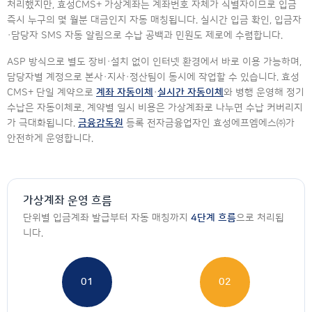
처리했지만, 효성CMS+ 가상계좌는 계좌번호 자체가 식별자이므로 입금
즉시 누구의 몇 월분 대금인지 자동 매칭됩니다. 실시간 입금 확인, 입금자
·담당자 SMS 자동 알림으로 수납 공백과 민원도 제로에 수렴합니다.
ASP 방식으로 별도 장비·설치 없이 인터넷 환경에서 바로 이용 가능하며,
담당자별 계정으로 본사·지사·정산팀이 동시에 작업할 수 있습니다. 효성
CMS+ 단일 계약으로
계좌 자동이체
·
실시간 자동이체
와 병행 운영해 정기
수납은 자동이체로, 계약별 일시 비용은 가상계좌로 나누면 수납 커버리지
가 극대화됩니다.
금융감독원
등록 전자금융업자인 효성에프엠에스㈜가
안전하게 운영합니다.
가상계좌 운영 흐름
단위별 입금계좌 발급부터 자동 매칭까지
4단계 흐름
으로 처리됩
니다.
01
02