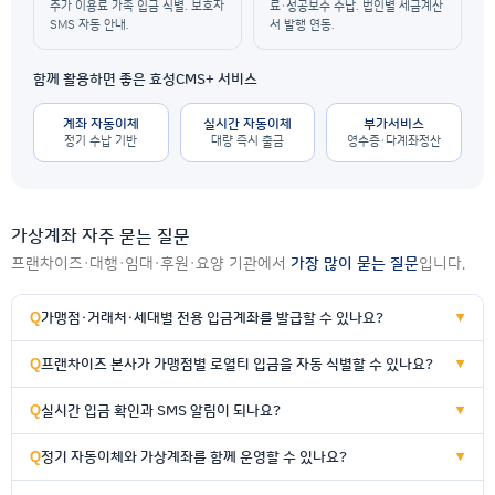
추가 이용료 가족 입금 식별. 보호자
료·성공보수 수납. 법인별 세금계산
SMS 자동 안내.
서 발행 연동.
함께 활용하면 좋은 효성CMS+ 서비스
계좌 자동이체
실시간 자동이체
부가서비스
정기 수납 기반
대량 즉시 출금
영수증·다계좌정산
가상계좌 자주 묻는 질문
프랜차이즈·대행·임대·후원·요양 기관에서
가장 많이 묻는 질문
입니다.
가맹점·거래처·세대별 전용 입금계좌를 발급할 수 있나요?
▼
프랜차이즈 본사가 가맹점별 로열티 입금을 자동 식별할 수 있나요?
▼
실시간 입금 확인과 SMS 알림이 되나요?
▼
정기 자동이체와 가상계좌를 함께 운영할 수 있나요?
▼