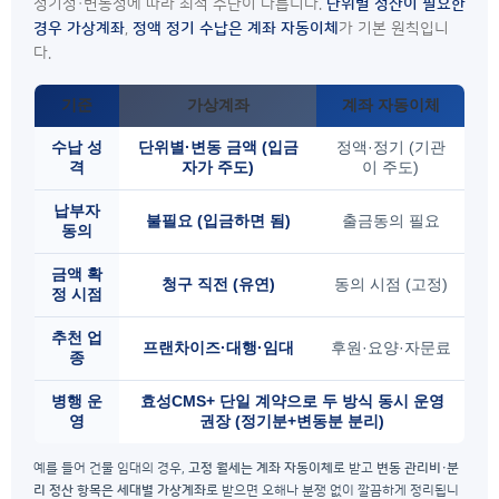
정기성·변동성에 따라 최적 수단이 다릅니다.
단위별 정산이 필요한
경우 가상계좌
,
정액 정기 수납은 계좌 자동이체
가 기본 원칙입니
다.
기준
가상계좌
계좌 자동이체
수납 성
단위별·변동 금액 (입금
정액·정기 (기관
격
자가 주도)
이 주도)
납부자
불필요 (입금하면 됨)
출금동의 필요
동의
금액 확
청구 직전 (유연)
동의 시점 (고정)
정 시점
추천 업
프랜차이즈·대행·임대
후원·요양·자문료
종
병행 운
효성CMS+ 단일 계약으로 두 방식 동시 운영
영
권장 (정기분+변동분 분리)
예를 들어 건물 임대의 경우,
고정 월세는 계좌 자동이체
로 받고
변동 관리비·분
리 정산 항목은 세대별 가상계좌
로 받으면 오해나 분쟁 없이 깔끔하게 정리됩니