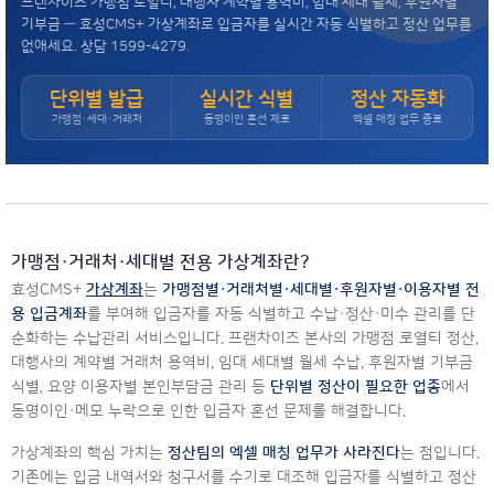
프랜차이즈 가맹점 로열티, 대행사 계약별 용역비, 임대 세대 월세, 후원자별
기부금 — 효성CMS+ 가상계좌로 입금자를 실시간 자동 식별하고 정산 업무를
없애세요. 상담 1599-4279.
단위별 발급
실시간 식별
정산 자동화
가맹점·세대·거래처
동명이인 혼선 제로
엑셀 매칭 업무 종료
가맹점·거래처·세대별 전용 가상계좌란?
효성CMS+
가상계좌
는
가맹점별·거래처별·세대별·후원자별·이용자별 전
용 입금계좌
를 부여해 입금자를 자동 식별하고 수납·정산·미수 관리를 단
순화하는 수납관리 서비스입니다. 프랜차이즈 본사의 가맹점 로열티 정산,
대행사의 계약별 거래처 용역비, 임대 세대별 월세 수납, 후원자별 기부금
식별, 요양 이용자별 본인부담금 관리 등
단위별 정산이 필요한 업종
에서
동명이인·메모 누락으로 인한 입금자 혼선 문제를 해결합니다.
가상계좌의 핵심 가치는
정산팀의 엑셀 매칭 업무가 사라진다
는 점입니다.
기존에는 입금 내역서와 청구서를 수기로 대조해 입금자를 식별하고 정산