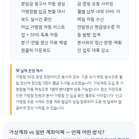
분담금 청구서 자동 생성
금 증빙 요청 사라짐
가맹점별 입금 현황 대시
월별 납부 내역 SMS·이
보드 실시간 확인
메일 자동 수신
미납 가맹점 자동 리스트
연말정산 현금영수증 자
업 + SMS 독촉 자동
동 발행·집계
분기·연말 정산 자료 엑셀
본사와의 정산 분쟁·재확
원클릭 다운로드
인 업무 대폭 감소
💡 실제 운영 예시
가맹점 50곳 운영 프랜차이즈 본사의 경우, 기존 수기 매칭 방식으로 월
말 정산에 정산팀 3명이
평균 3~5일
소요했습니다. 가상계좌 도입 후 가
맹점별 자동 매칭으로
1명이 반나절
에 완료 가능합니다. 정산 지연으로
인한 가맹점 민원과 본사-가맹점 간 입금 확인 통화도 사라집니다. 신규
가맹점 오픈 시에도 전용 계좌 발급이 당일 완료되어 오픈 첫 달부터 깔
끔하게 정산 시작할 수 있습니다.
가상계좌 vs 일반 계좌이체 — 언제 어떤 방식?