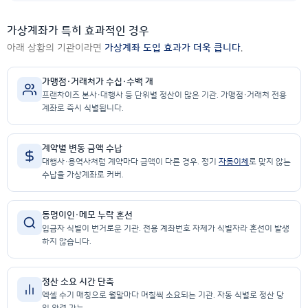
가상계좌가 특히 효과적인 경우
아래 상황의 기관이라면
가상계좌 도입 효과가 더욱 큽니다
.
가맹점·거래처가 수십·수백 개
프랜차이즈 본사·대행사 등 단위별 정산이 많은 기관. 가맹점·거래처 전용
계좌로 즉시 식별됩니다.
계약별 변동 금액 수납
대행사·용역사처럼 계약마다 금액이 다른 경우. 정기
자동이체
로 맞지 않는
수납을 가상계좌로 커버.
동명이인·메모 누락 혼선
입금자 식별이 번거로운 기관. 전용 계좌번호 자체가 식별자라 혼선이 발생
하지 않습니다.
정산 소요 시간 단축
엑셀 수기 매칭으로 월말마다 며칠씩 소요되는 기관. 자동 식별로 정산 당