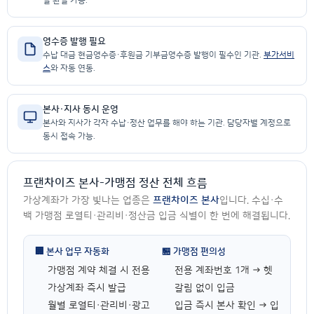
일 완결 가능.
영수증 발행 필요
수납 대금 현금영수증·후원금 기부금영수증 발행이 필수인 기관.
부가서비
스
와 자동 연동.
본사·지사 동시 운영
본사와 지사가 각자 수납·정산 업무를 해야 하는 기관. 담당자별 계정으로
동시 접속 가능.
프랜차이즈 본사-가맹점 정산 전체 흐름
가상계좌가 가장 빛나는 업종은
프랜차이즈 본사
입니다. 수십·수
백 가맹점 로열티·관리비·정산금 입금 식별이 한 번에 해결됩니다.
🏢 본사 업무 자동화
🏪 가맹점 편의성
가맹점 계약 체결 시 전용
전용 계좌번호 1개 → 헷
가상계좌 즉시 발급
갈림 없이 입금
월별 로열티·관리비·광고
입금 즉시 본사 확인 → 입